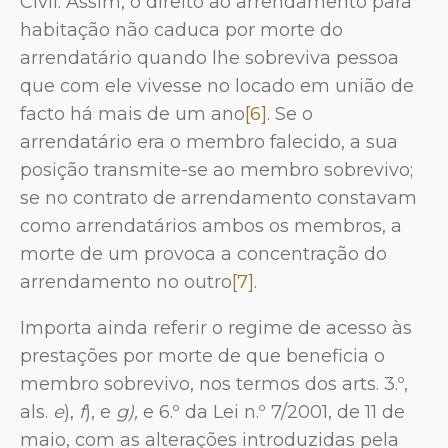
Civil. Assim, o direito ao arrendamento para
habitação não caduca por morte do
arrendatário quando lhe sobreviva pessoa
que com ele vivesse no locado em união de
facto há mais de um ano
[6]
. Se o
arrendatário era o membro falecido, a sua
posição transmite-se ao membro sobrevivo;
se no contrato de arrendamento constavam
como arrendatários ambos os membros, a
morte de um provoca a concentração do
arrendamento no outro
[7]
.
Importa ainda referir o regime de acesso às
prestações por morte de que beneficia o
membro sobrevivo, nos termos dos arts. 3.º,
als.
e
),
f
), e
g),
e 6.º da Lei n.º 7/2001, de 11 de
maio, com as alterações introduzidas pela