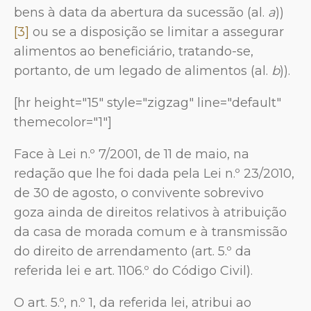
bens à data da abertura da sucessão (al.
a
))
[3]
ou se a disposição se limitar a assegurar
alimentos ao beneficiário, tratando-se,
portanto, de um legado de alimentos (al.
b
)).
[hr height="15" style="zigzag" line="default"
themecolor="1"]
Face à Lei n.º 7/2001, de 11 de maio, na
redação que lhe foi dada pela Lei n.º 23/2010,
de 30 de agosto, o convivente sobrevivo
goza ainda de direitos relativos à atribuição
da casa de morada comum e à transmissão
do direito de arrendamento (art. 5.º da
referida lei e art. 1106.º do Código Civil).
O art. 5.º, n.º 1, da referida lei, atribui ao