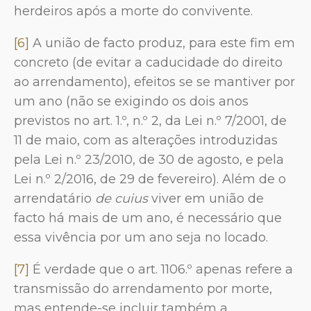
herdeiros após a morte do convivente.
[6]
A união de facto produz, para este fim em
concreto (de evitar a caducidade do direito
ao arrendamento), efeitos se se mantiver por
um ano (não se exigindo os dois anos
previstos no art. 1.º, n.º 2, da Lei n.º 7/2001, de
11 de maio, com as alterações introduzidas
pela Lei n.º 23/2010, de 30 de agosto, e pela
Lei n.º 2/2016, de 29 de fevereiro). Além de o
arrendatário
de cuius
viver em união de
facto há mais de um ano, é necessário que
essa vivência por um ano seja no locado.
[7]
É verdade que o art. 1106.º apenas refere a
transmissão do arrendamento por morte,
mas entende-se incluir também a