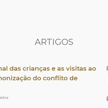
ARTIGOS
al das crianças e as visitas ao
monização do conflito de
P
p
eitos