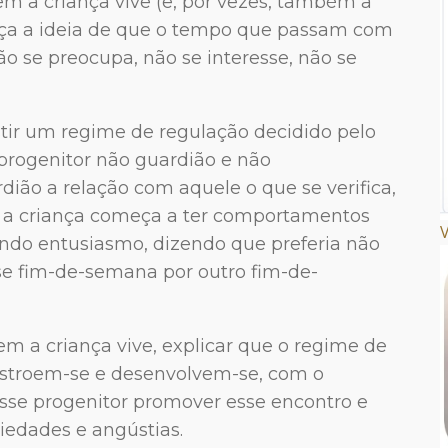
em a criança vive (e, por vezes, também a
ança a ideia de que o tempo que passam com
o se preocupa, não se interesse, não se
tir um regime de regulação decidido pelo
progenitor não guardião e não
ião a relação com aquele o que se verifica,
e a criança começa a ter comportamentos
V
ando entusiasmo, dizendo que preferia não
sse fim-de-semana por outro fim-de-
 a criança vive, explicar que o regime de
constroem-se e desenvolvem-se, com o
esse progenitor promover esse encontro e
iedades e angústias.