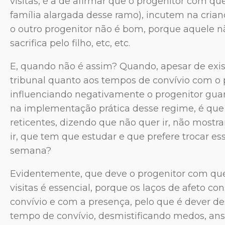
visitas, é a de afirmar que o progenitor com qu
família alargada desse ramo), incutem na cri
o outro progenitor não é bom, porque aquele nã
sacrifica pelo filho, etc, etc.
E, quando não é assim? Quando, apesar de exis
tribunal quanto aos tempos de convívio com o 
influenciando negativamente o progenitor guard
na implementação prática desse regime, é qu
reticentes, dizendo que não quer ir, não mostr
ir, que tem que estudar e que prefere trocar e
semana?
Evidentemente, que deve o progenitor com quem
visitas é essencial, porque os laços de afeto 
convívio e com a presença, pelo que é dever d
tempo de convívio, desmistificando medos, ans