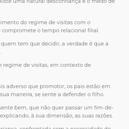
 Existe uma natural desconfiança e o medo de
primento do regime de visitas com o
compromete o tempo relacional filial.
or quem tem que decidir, a verdade é que a
.
m regime de visitas, em contexto de
s adverso que promotor, os pais estão em
ua maneira, se sente a defender o filho.
e sente bem, que não quer passar um fim-de-
xplicando, à sua dimensão, as suas razões.
riança, confrontada com a necessidade de