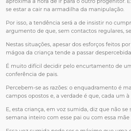
aproxima a hora de ir para o outro progenitor.
se estar a cair na armadilha da manipulação.
Por isso, a tendência será a de insistir no cum
argumento de que, sem contactos regulares, se 
Nestas situações, apesar dos esforços feitos p
mágoa da criança tende a passar despercebida
É muito difícil decidir pelo encurtamento de u
conferência de pais.
Percebem-se as razões: o enquadramento é mai
campos opostos e, a verdade é que, cada um à s
E, esta criança, em voz sumida, diz que não s
semana inteiro com esse pai ou com essa mãe e
Essa voz sumida pode ser o máximo que uma c